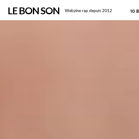
Skip
LE BON SON
Webzine rap depuis 2012
10 
to
content