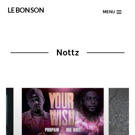
Skip
LE BON SON
MENU
to
content
Nottz