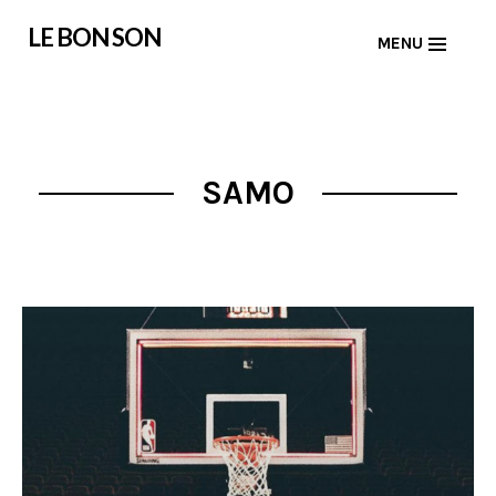
Skip
LE BON SON
MENU
to
content
SAMO