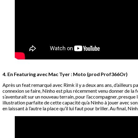
4. En Featuring avec Mac Tyer : Moto (prod Prof366Or)
Après un feat remarqué avec Rimk il y a deux ans ans, d’ailleurs p
connexion se faire, Ninho est plus récemment venu donner de la fo
s’aventurait sur un nouveau terrain, pour l’accompagner, presque la
illustration parfaite de cette capacité qu’a Ninho à jouer avec so
en laissant à l’autre la place qu’il lui faut pour briller. Au final