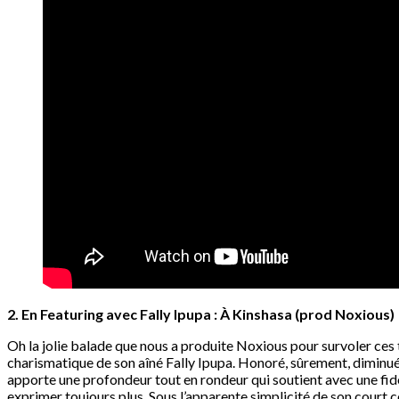
2. En Featuring avec Fally Ipupa : À Kinshasa (prod Noxious)
Oh la jolie balade que nous a produite Noxious pour survoler ces 
charismatique de son aîné Fally Ipupa. Honoré, sûrement, diminué,
apporte une profondeur tout en rondeur qui soutient avec une fidè
exprimer toujours plus. Sous l’apparente simplicité de son court c