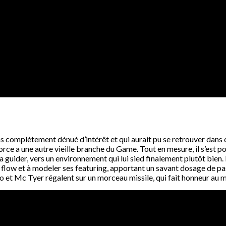
as complètement dénué d’intérêt et qui aurait pu se retrouver dans c
rce a une autre vieille branche du Game. Tout en mesure, il s’est 
 guider, vers un environnement qui lui sied finalement plutôt bien. L
n flow et à modeler ses featuring, apportant un savant dosage de pa
, Ninho et Mc Tyer régalent sur un morceau missile, qui fait honneur a