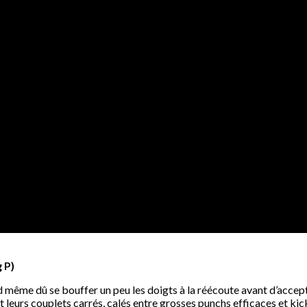
 P)
d même dû se bouffer un peu les doigts à la réécoute avant d’accept
 leurs couplets carrés, calés entre grosses punchs efficaces et k