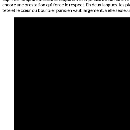
encore une prestation qui force le respect. En deux langues, les p
tête et le cœur du bourbier parisien vaut largement, à elle seule, u