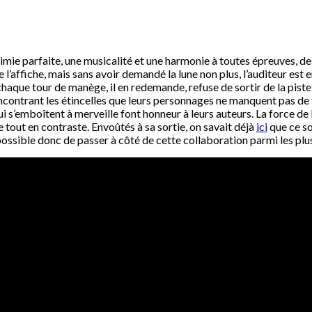
himie parfaite, une musicalité et une harmonie à toutes épreuves, de
 l’affiche, mais sans avoir demandé la lune non plus, l’auditeur es
que tour de manège, il en redemande, refuse de sortir de la piste o
rencontrant les étincelles que leurs personnages ne manquent pas de 
i s’emboîtent à merveille font honneur à leurs auteurs. La force de N
e tout en contraste. Envoûtés à sa sortie, on savait déjà
ici
que ce so
ssible donc de passer à côté de cette collaboration parmi les plus