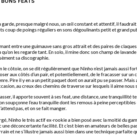
0 BONS FEATS
on garde, presque malgré nous, un œil constant et attentif, il faudra
s coup de poings réguliers en sons dégoulinants petit et grand publ
slalomant entre une guimauve sans gros attrait et des paires de claq
eu qu’on les regarde tant. En solo, il mine donc son champ de lava
arsèment sa discographie.
 le côtoie, on se dit régulièrement que Ninho n’est jamais aussi for
oser aux côtés d’un pair, et potentiellement, de le fracasser sur un c
genre. Pire il y en a un petit paquet dont on aurait pu se passer. Ma
ccasion, au creux des chemins de traverse sur lesquels il aime nous 
casser, il apporte souvent à ses feat, une distance, une tranquillité 
 on soupçonne l’eau tranquille dont les remous à peine perceptibles 
l’attend pas, et on se fait manger.
é, Ninho le très actif ex-rookie a bien posé avec la moitié du gam
 déconcertante facilité. Et c’est bien en amateurs de belles passes 
errain et ne s’illustre jamais aussi bien dans une technique parfaite 