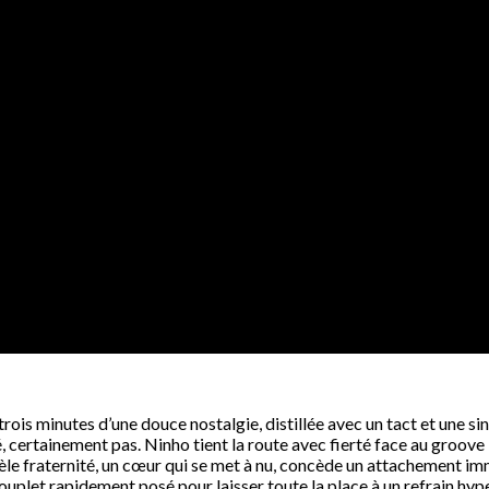
trois minutes d’une douce nostalgie, distillée avec un tact et une 
 certainement pas. Ninho tient la route avec fierté face au groove 
le fraternité, un cœur qui se met à nu, concède un attachement imme
ouplet rapidement posé pour laisser toute la place à un refrain hyp