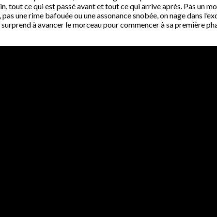
 tout ce qui est passé avant et tout ce qui arrive après. Pas un mot
, pas une rime bafouée ou une assonance snobée, on nage dans l’exqu
 se surprend à avancer le morceau pour commencer à sa première ph