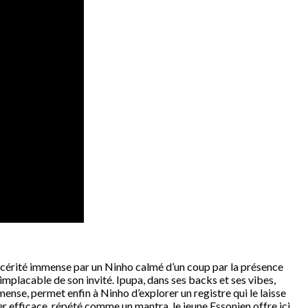
sincérité immense par un Ninho calmé d’un coup par la présence
implacable de son invité. Ipupa, dans ses backs et ses vibes,
nse, permet enfin à Ninho d’explorer un registre qui le laisse
er efficace, répété comme un mantra, le jeune Essonien offre ici