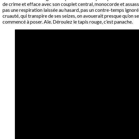
de crime et efface avec son couplet central, monocorde et assassin,
pas une respiration laissée au hasard, pas un contre-temps ignoré
cruauté, qui transpire de ses seizes, on avouerait presque qu’on
commencé à poser. Aïe. Déroulez le tapis rouge, c’est panache.