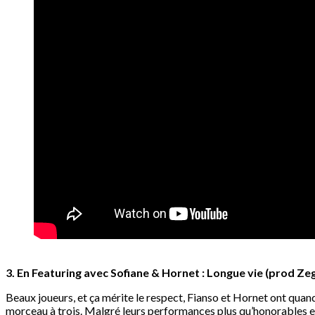
3. En Featuring avec Sofiane & Hornet : Longue vie (prod Zeg
Beaux joueurs, et ça mérite le respect, Fianso et Hornet ont quan
morceau à trois. Malgré leurs performances plus qu’honorables et