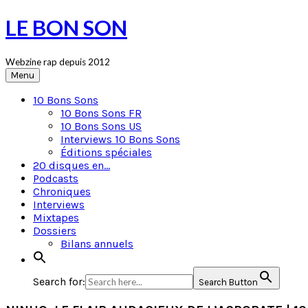
Skip
LE BON SON
to
content
Webzine rap depuis 2012
Menu
10 Bons Sons
10 Bons Sons FR
10 Bons Sons US
Interviews 10 Bons Sons
Éditions spéciales
20 disques en…
Podcasts
Chroniques
Interviews
Mixtapes
Dossiers
Bilans annuels
Search for:
Search Button