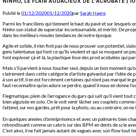
NINHO, LE FLAIR AUDACIEUX DE L’ACROBATE | 1
Publié le
01/12/2020
01/12/2020
par
Sarah Haere
Parmi les franciliens qui tiennent le haut du pavé et sur lesquels 
Ninho son statut de superstar incontournable, et mérité. De projet
dans les meilleurs moules tendances de notre époque.
Agile et solide, il n’en finit pas de nous prouver son potentiel, 
gens talentueux qui font ce qu’ils veulent et qui se moquent un p
font exploser çà et là, la plastique lisse des prod acidulées qui p
Mais s’il parvient à nous toucher seul, depuis un bon moment qu’on
clairement dans cette catégorie d’artiste galvanisé par l’idée de p
à son actif, il en est forcément certaines qui n’ont pas marqué le 
faut reconnaître qu’on adore se perdre, quand il nous en donne l’o
Flegmatique, plein de l’arrogance du gars qui sait qu’il vient tout 
bien aiguisée en solo. On le voit venir lâcher ses couplets comme
l’attend, sur nos gardes, prêt pour la photo, ou au contraire, on ne 
En quelques années d’omniprésence et avec un palmarès bien charg
rebondissant comme un cabris sur des BPM en dents de scie avec une
C’est ainsi, il ne fait jamais autant de vagues avec son flow tout t