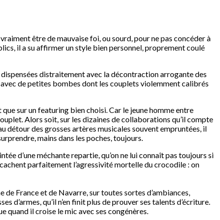
it vraiment être de mauvaise foi, ou sourd, pour ne pas concéder à
ics, il a su affirmer un style bien personnel, proprement coulé
ues dispensées distraitement avec la décontraction arrogante des
nde avec de petites bombes dont les couplets violemment calibrés
t que sur un featuring bien choisi. Car le jeune homme entre
ouplet. Alors soit, sur les dizaines de collaborations qu’il compte
is au détour des grosses artères musicales souvent empruntées, il
surprendre, mains dans les poches, toujours.
teintée d’une méchante repartie, qu’on ne lui connaît pas toujours si
cachent parfaitement l’agressivité mortelle du crocodile : on
e de France et de Navarre, sur toutes sortes d’ambiances,
d’armes, qu’il n’en finit plus de prouver ses talents d’écriture.
que quand il croise le mic avec ses congénères.