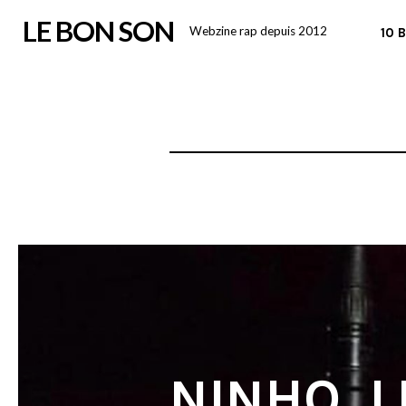
Skip
LE BON SON
Webzine rap depuis 2012
10 
to
content
NINHO, L