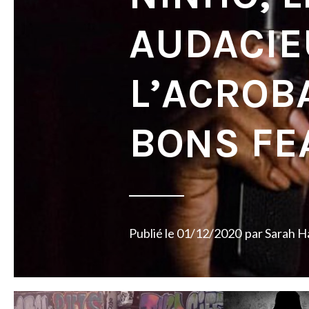
AUDACIE
L’ACROBA
BONS FE
Publié le
01/12/2020
par
Sarah H