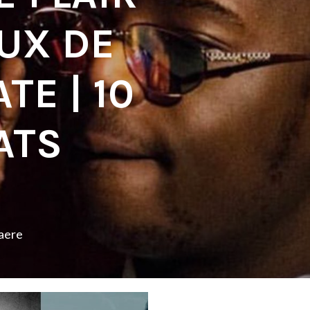
UX DE
TE | 10
ATS
aere