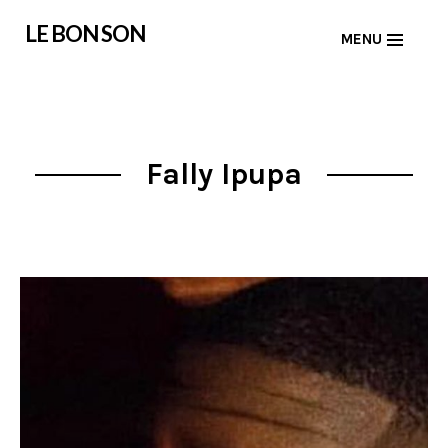
Skip
LE BON SON
MENU
to
content
Fally Ipupa