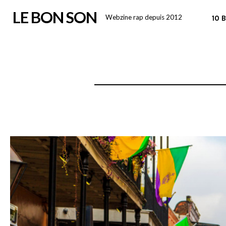
Skip
LE BON SON
Webzine rap depuis 2012
10 
to
content