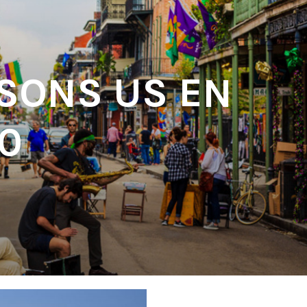
 SONS US EN
20
'