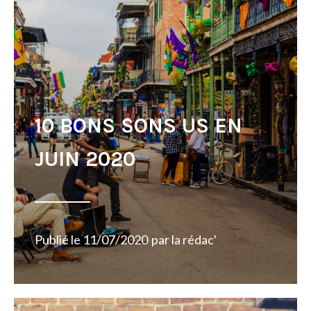
10 BONS SONS US EN
JUIN 2020
Publié le
11/07/2020
par
la rédac'