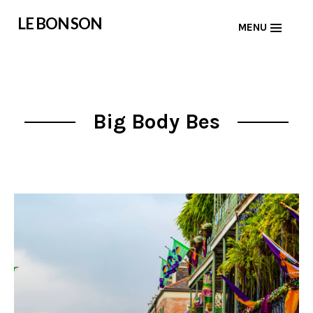
Skip
LE BON SON
MENU
to
content
Big Body Bes