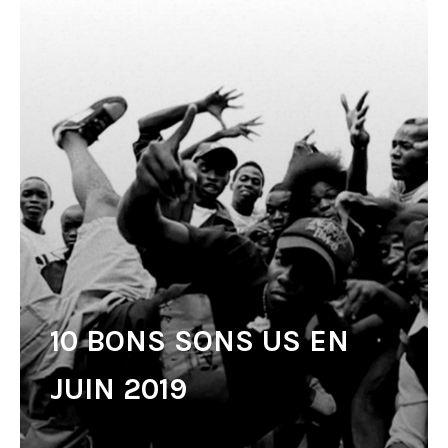
10 BONS SONS US EN
JUIN 2019