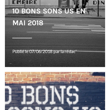
10 BONS SONS US EN
MAI 2018
Publié le
07/06/2018
par
la rédac'