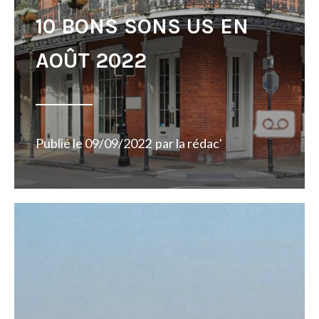
10 BONS SONS US EN
AOÛT 2022
Publié le
09/09/2022
par
la rédac'