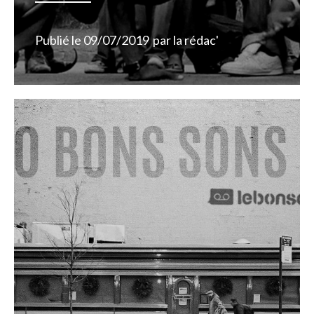
Publié le
09/07/2019
par
la rédac'