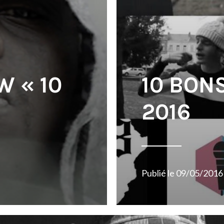
W « 10
10 BON
2016
Publié le
09/05/2016