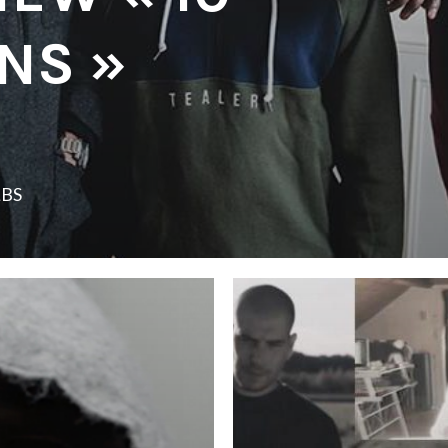
NS »
LBS