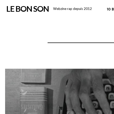
Skip
LE BON SON
Webzine rap depuis 2012
10 
to
content