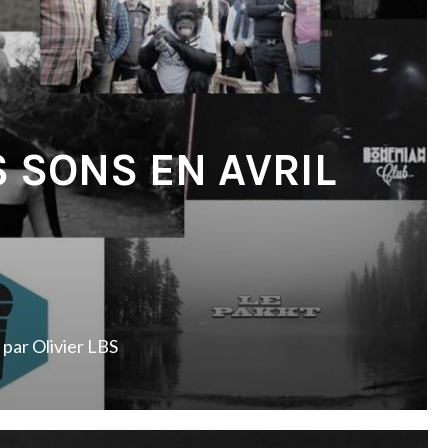
S SONS EN AVRIL
par
Olivier LBS