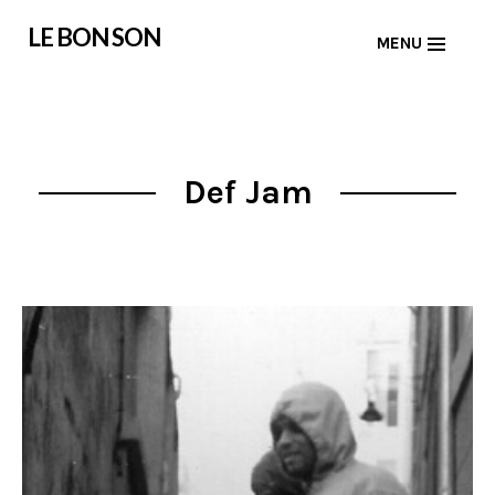
Skip
LE BON SON
MENU
to
content
Def Jam