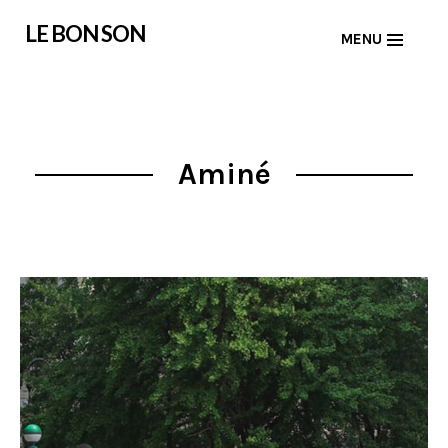
Skip
LE BON SON
MENU
to
content
Aminé