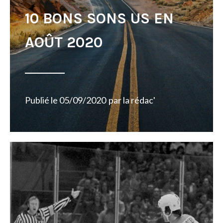
10 BONS SONS US EN
AOÛT 2020
Publié le
05/09/2020
par
la rédac'