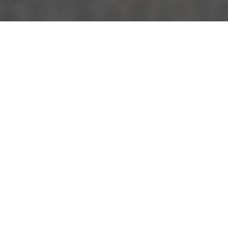
Afin de
célébrer ces dix années passées
ensemble
, nous vous avons concocté une
petite mixtape rap francophone
. Pour
celà, nous avons demandé à notre rédac’
de choisir des morceaux qui les ont
choqués, de 2012 à 2021. Ça donne une
franche orgie, avec pas moins de 80
morceaux, de la meilleure qualité sonore
possible (même si certaines tracks sont