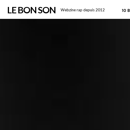
Skip
LE BON SON
Webzine rap depuis 2012
10 
to
content