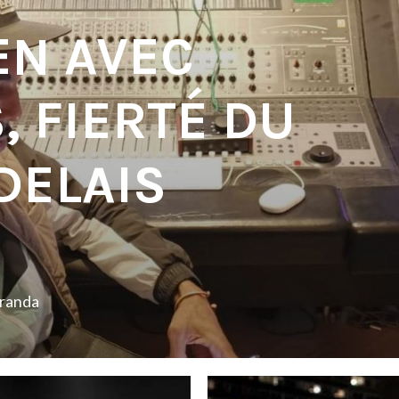
EN AVEC
, FIERTÉ DU
DELAIS
iranda