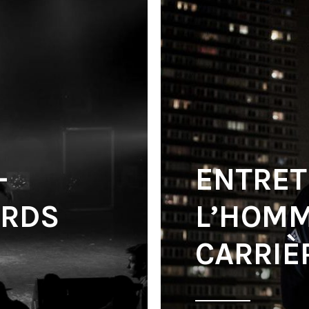
–
ENTRET
ORDS
L’HOMM
CARRIÈ