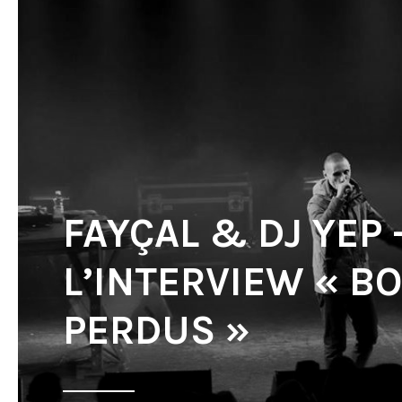
FAYÇAL & DJ YEP 
L’INTERVIEW « B
PERDUS »