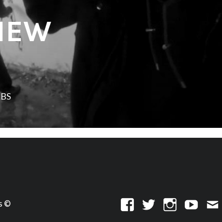
VIEW
LBS
s ©