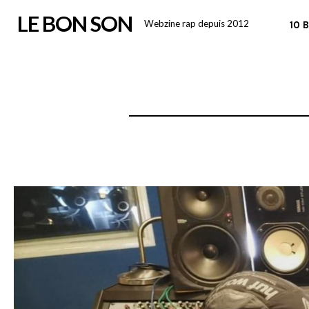
Skip
LE BON SON
Webzine rap depuis 2012
10 
to
content