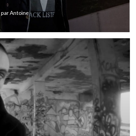
par
Antoine