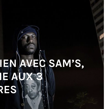
IEN AVEC SAM’S,
E AUX 3
RES