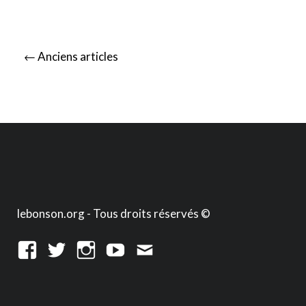
Posts
←
Anciens articles
navigation
lebonson.org - Tous droits réservés ©