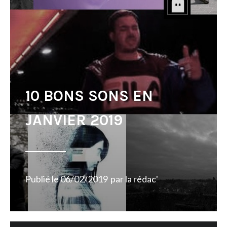
10 BONS SONS EN
JANVIER 2019
Publié le
06/02/2019
par
la rédac'