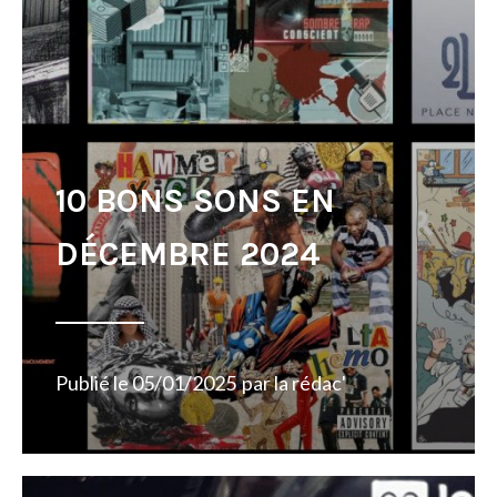
10 BONS SONS EN
DÉCEMBRE 2024
Publié le
05/01/2025
par
la rédac'