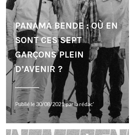
PANAMA BENDE : OÙ EN
SONT CES SEPT
GARÇONS PLEIN
D’AVENIR ?
Publié le
30/08/2021
par
la rédac'