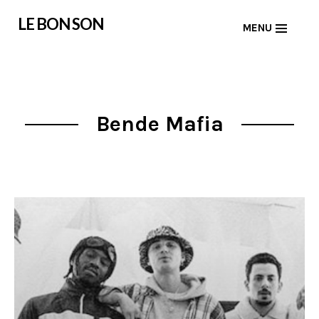
Skip
LE BON SON
MENU
to
content
Bende Mafia