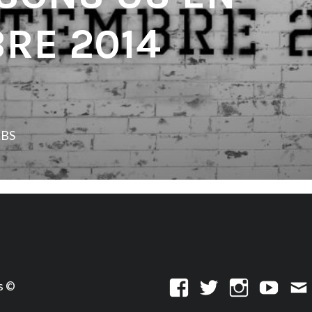
RE 2014
LBS
s ©