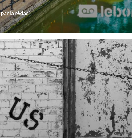
par
la rédac'