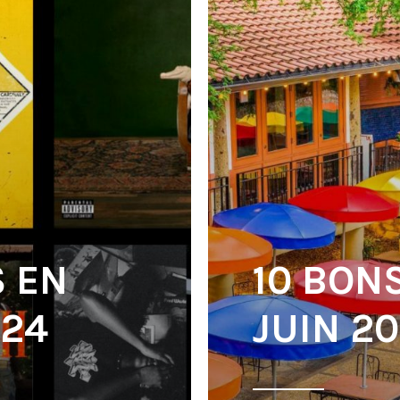
S EN
10 BON
024
JUIN 2