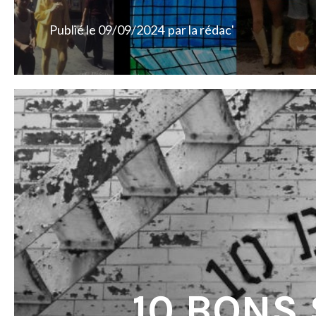
Publié le
09/09/2024
par
la rédac'
10 BONS