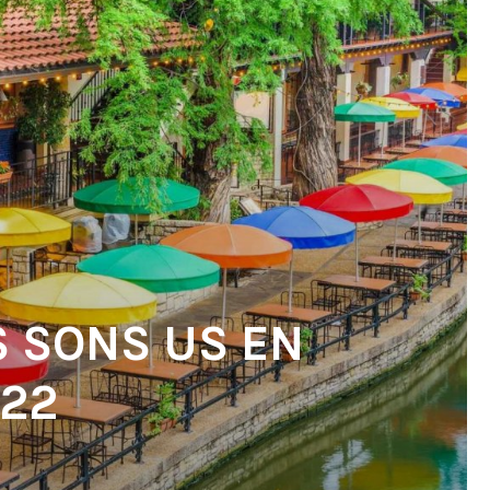
S SONS US EN
022