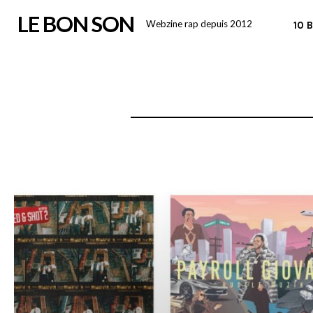
Skip
LE BON SON
Webzine rap depuis 2012
10 
to
content