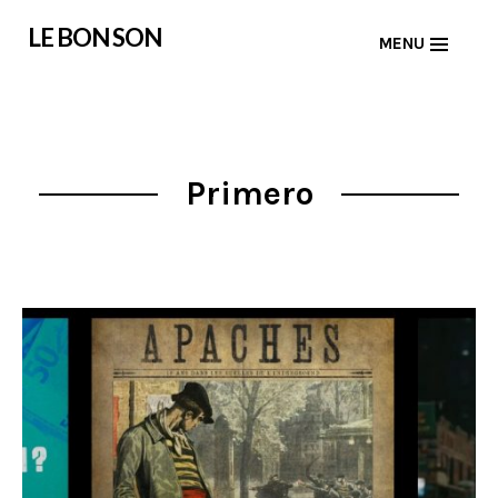
Skip
LE BON SON
MENU
to
content
Primero