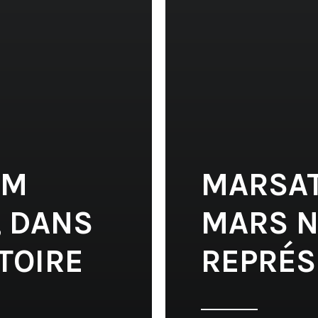
IM
MARSATA
), DANS
MARS N
TOIRE
REPRÉS