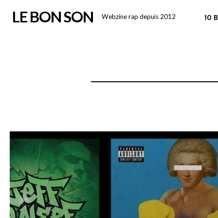
Skip
LE BON SON
Webzine rap depuis 2012
10 
to
content