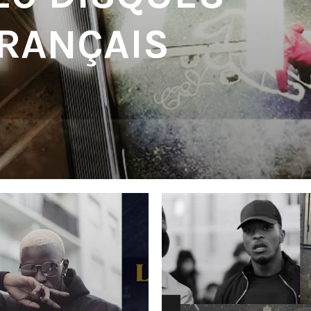
FRANÇAIS
'