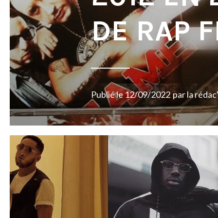
DE RAP 
Publié le
12/09/2022
par
la rédac