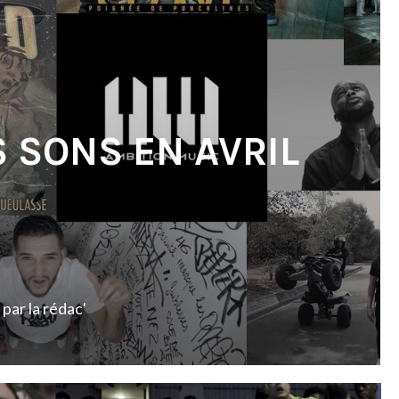
S SONS EN AVRIL
par
la rédac'