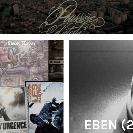
'
EBEN (2