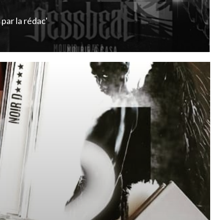
par
la rédac'