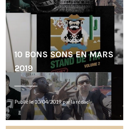
10 BONS SONS EN MARS
2019
Publié le
10/04/2019
par
la rédac'