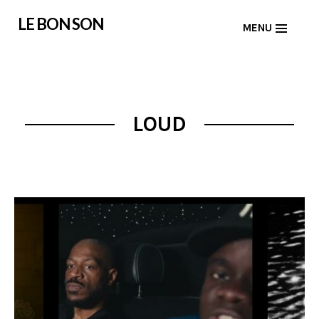
Skip
LE BON SON
MENU
to
content
LOUD