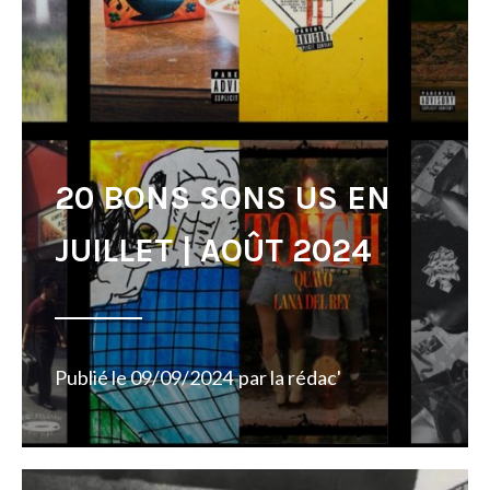
20 BONS SONS US EN
JUILLET | AOÛT 2024
Publié le
09/09/2024
par
la rédac'