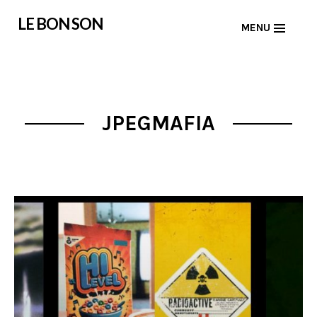
Skip
LE BON SON
MENU
to
content
JPEGMAFIA