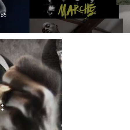
LBS
: