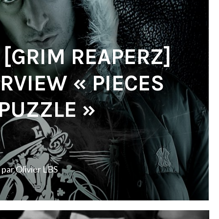
[GRIM REAPERZ]
ERVIEW « PIECES
 PUZZLE »
par
Olivier LBS