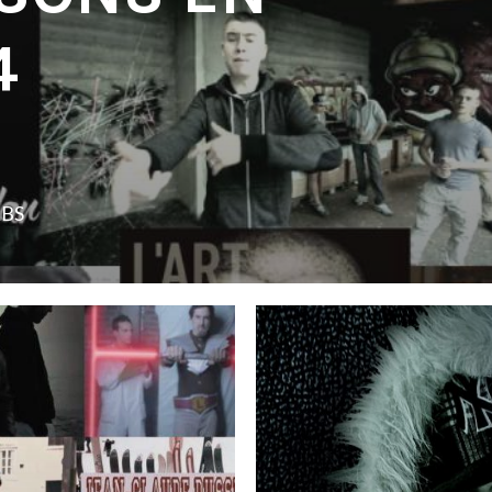
4
LBS