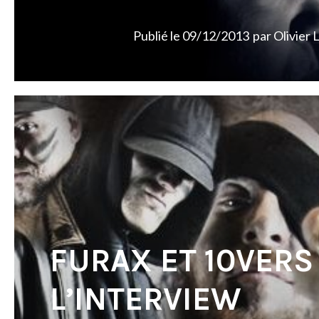
Publié le
09/12/2013
par
Olivier 
FURAX ET 10VERS 
L’INTERVIEW