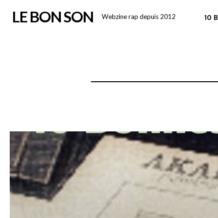
Skip
LE BON SON
Webzine rap depuis 2012
10 
to
content