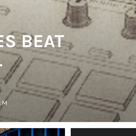
ES BEAT
4
t M