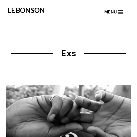
Skip
LE BON SON
MENU
to
content
Exs