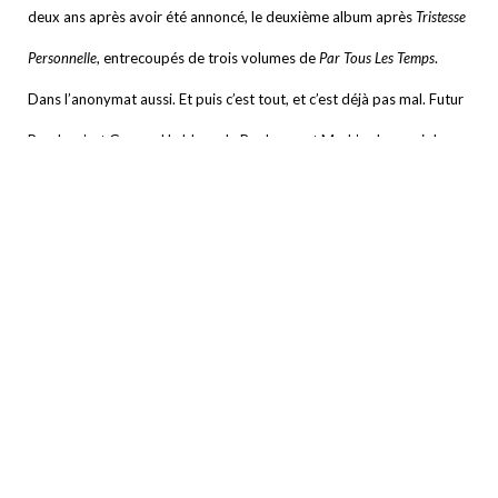
deux ans après avoir été annoncé, le deuxième album après
Tristesse
Personnelle
, entrecoupés de trois volumes de
Par Tous Les Temps
.
Dans l’anonymat aussi. Et puis c’est tout, et c’est déjà pas mal.
Futur
Proche c’est Gwenzel le blanc de Boulogne et Mark’us le renoi de
Paname. Alors quand le premier nommé annonce sur son facebook
que pour lui c’est fini, la pilule ne passe pas forcément mieux quand il
tente de consoler son monde en annonçant la sortie prochaine du
solo de Mark’us. Parce que Futur Proche c’était surtout Gwenzel.
Son flow si calme, toujours collé au beat qui glisse tout seul, ses
rimes tranchantes trisyllabiques, son petit rire presque rocailleux
faisaient de lui l’un des rappeurs parisiens les plus doués et les plus
charismatiques de sa génération. Combien de fois a-t-on dit. «
Aaah