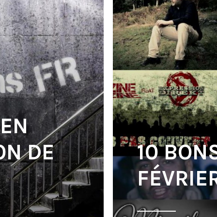
 EN
ION DE
10 BON
FÉVRIER