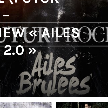
 –
IEW « AILES
2.0 »