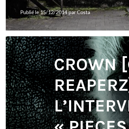
Publié le
15/12/2014
par
Costa
CROWN [
REAPERZ]
L’INTER
« PIECES