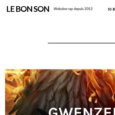
Skip
LE BON SON
Webzine rap depuis 2012
10 
to
content
GWENZEL