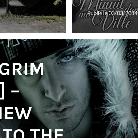
Publié le
03/03/2014
GRIM
 –
VIEW
 TO THE