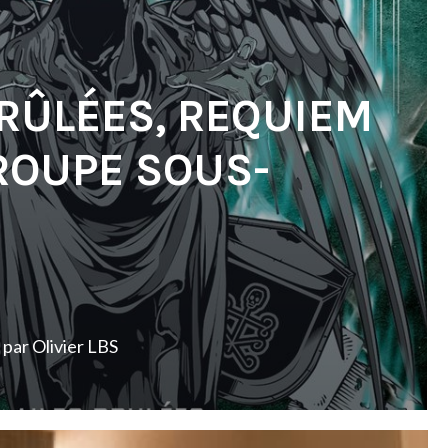
BRÛLÉES, REQUIEM
ROUPE SOUS-
par
Olivier LBS