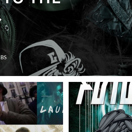
»
LBS