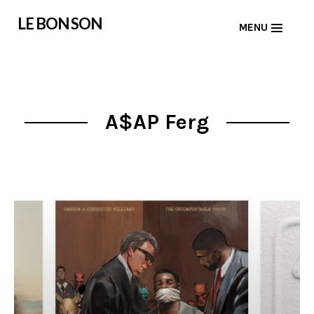
Skip
LE BON SON
MENU
to
content
A$AP Ferg