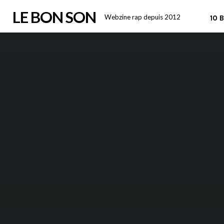
Skip
LE BON SON
Webzine rap depuis 2012
10 
to
content