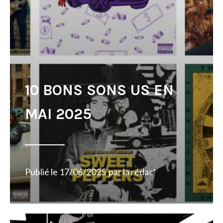
10 BONS SONS US EN
MAI 2025
Publié le
17/06/2025
par
la rédac'