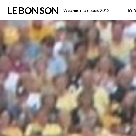
Skip
LE BON SON
Webzine rap depuis 2012
10 
to
content