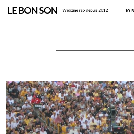
Skip
LE BON SON
Webzine rap depuis 2012
10 
to
content