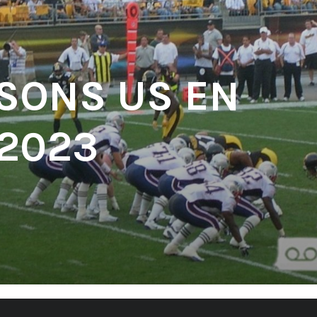
 SONS US EN
 2023
'