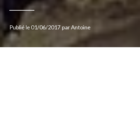
Publié le
01/06/2017
par
Antoine
Aujourd’hui sort le nouveau projet de
Taipan
Parlons beuh
. Nous avons le
privilège de l’avoir entre les oreilles
depuis quinze jours, et il faut dire que la
consommation a été agréable. Huit titres
chargés en THC et images saisissantes, de