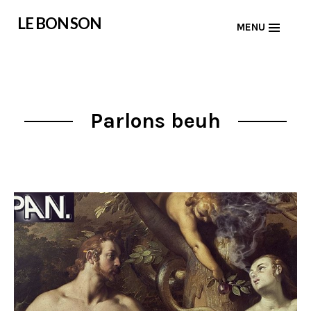
Skip
LE BON SON
MENU
to
content
Parlons beuh