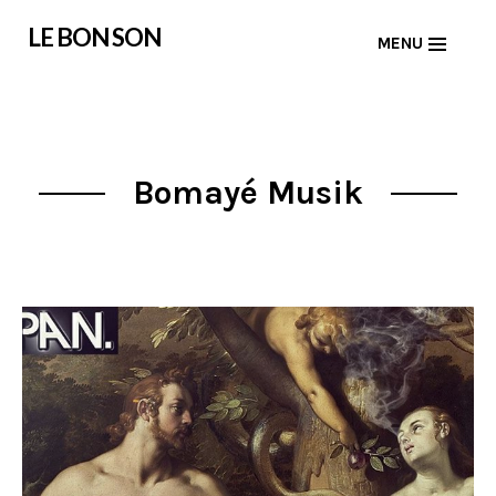
Skip
LE BON SON
MENU
to
content
Bomayé Musik