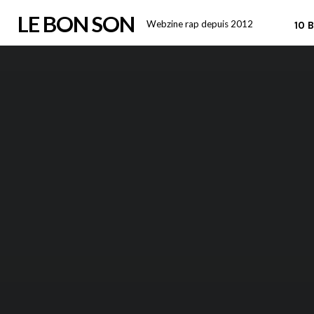
Skip
LE BON SON
Webzine rap depuis 2012
10 
to
content