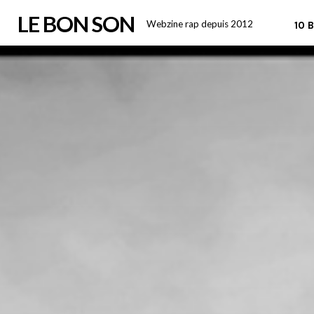
Skip
LE BON SON
Webzine rap depuis 2012
10 
to
content