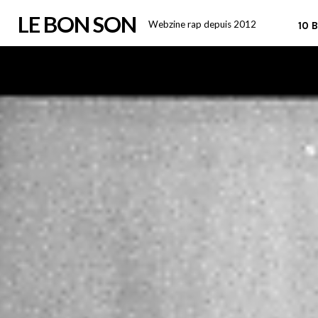
Skip
LE BON SON
Webzine rap depuis 2012
10 
to
content