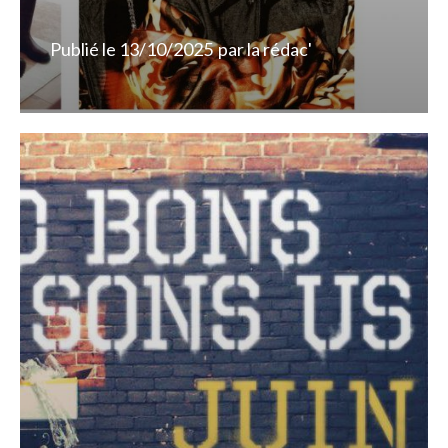
Publié le
13/10/2025
par
la rédac'