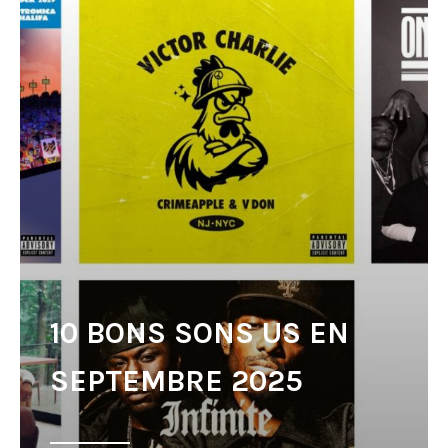
10 BONS SONS US EN
SEPTEMBRE 2025