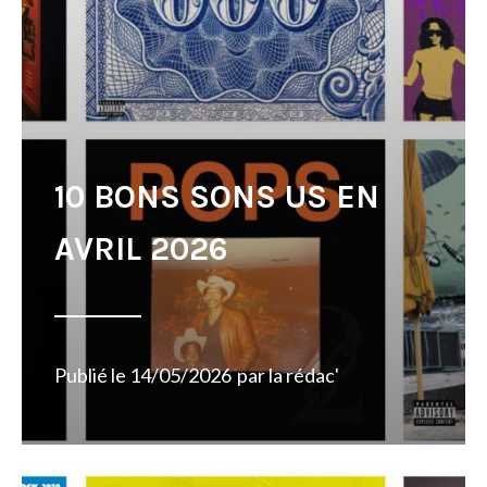
10 BONS SONS US EN
AVRIL 2026
Publié le
14/05/2026
par
la rédac'