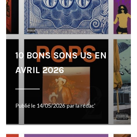
10 BONS SONS US EN
AVRIL 2026
Publié le
14/05/2026
par
la rédac'