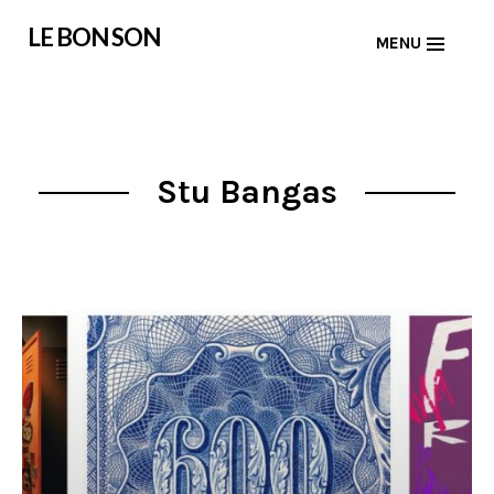
Skip
LE BON SON
MENU
to
content
Stu Bangas