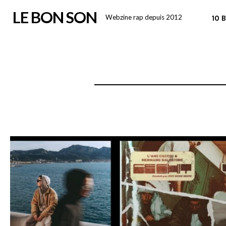
Skip
LE BON SON
Webzine rap depuis 2012
10 
to
content