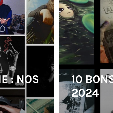
E : NOS
10 BON
2024