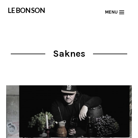
Skip
LE BON SON
MENU
to
content
Saknes