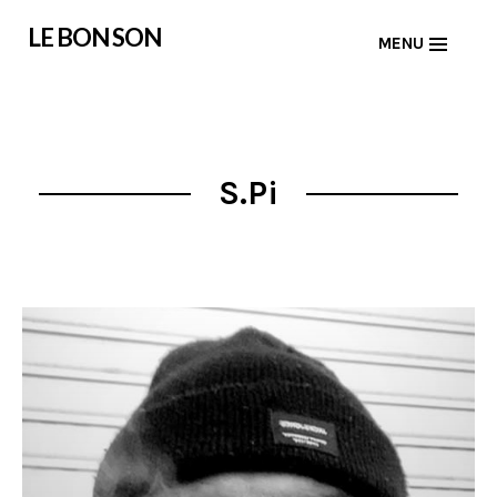
Skip
LE BON SON
MENU
to
content
S.Pi