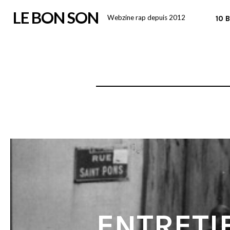
Skip
LE BON SON
Webzine rap depuis 2012
10 
to
content
ENTRETI