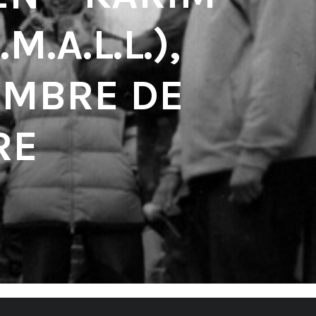
M.A.L.L.),
OMBRE DE
RE