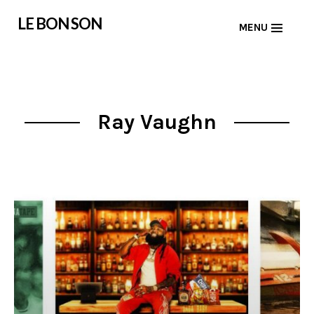
Skip
LE BON SON
MENU
to
content
Ray Vaughn