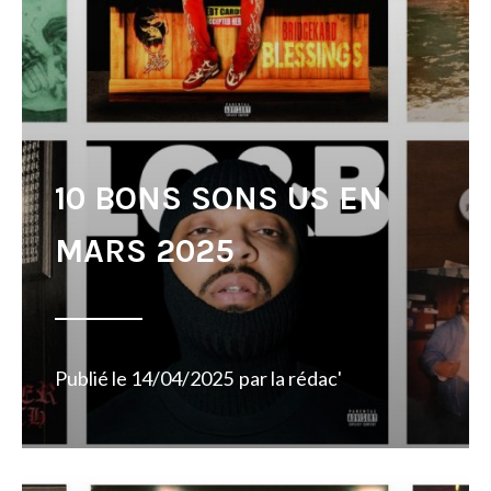
10 BONS SONS US EN
MARS 2025
Publié le
14/04/2025
par
la rédac'