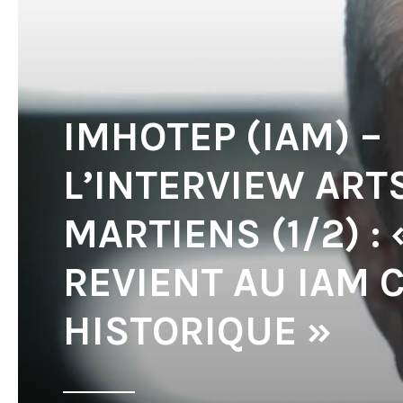
IMHOTEP (IAM) –
L’INTERVIEW ART
MARTIENS (1/2) : 
REVIENT AU IAM 
HISTORIQUE »