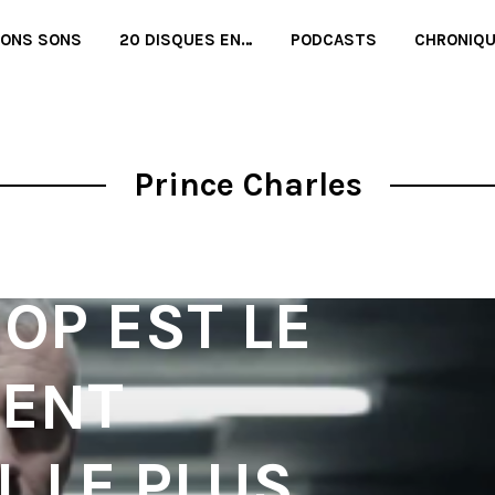
BONS SONS
20 DISQUES EN…
PODCASTS
CHRONIQ
(IAM) –
VIEW ARTS
Prince Charles
 (2/2) :
HOP EST LE
ENT
L LE PLUS