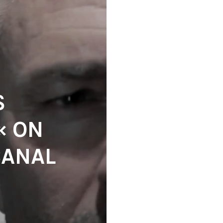
S
« ON
CANAL