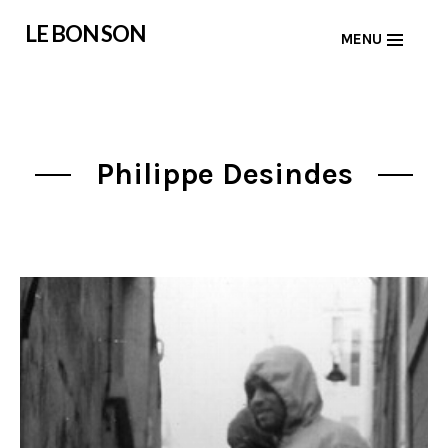
Skip
LE BON SON
MENU
to
content
Philippe Desindes