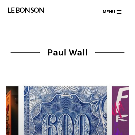
Skip
LE BON SON
MENU
to
content
Paul Wall