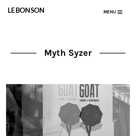
Skip
LE BON SON
MENU
to
content
Myth Syzer