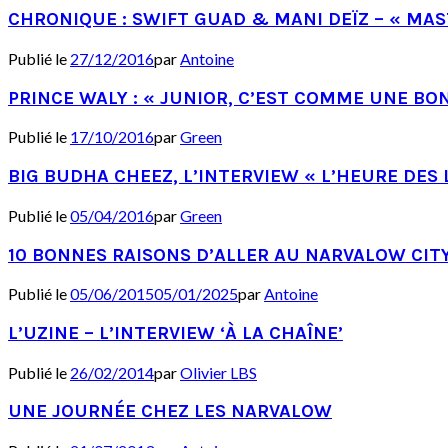
CHRONIQUE : SWIFT GUAD & MANI DEÏZ – « MAS
Publié le
27/12/2016
par
Antoine
PRINCE WALY : « JUNIOR, C’EST COMME UNE BO
Publié le
17/10/2016
par
Green
BIG BUDHA CHEEZ, L’INTERVIEW « L’HEURE DES 
Publié le
05/04/2016
par
Green
10 BONNES RAISONS D’ALLER AU NARVALOW CI
Publié le
05/06/2015
05/01/2025
par
Antoine
L’UZINE – L’INTERVIEW ‘À LA CHAÎNE’
Publié le
26/02/2014
par
Olivier LBS
UNE JOURNÉE CHEZ LES NARVALOW